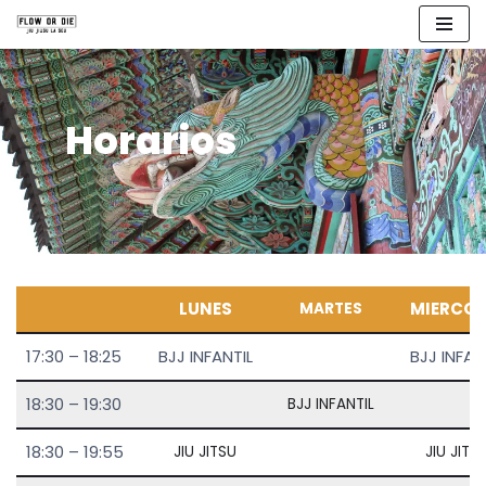
Skip
to
content
Horarios
LUNES
MIERCOL
MARTES
17:30 – 18:25
BJJ INFANTIL
BJJ INFAN
18:30 – 19:30
BJJ INFANTIL
18:30 – 19:55
JIU JITSU
JIU JITS